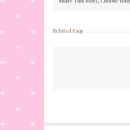
Share This Story, Choose Your
Related Faqs
クステのメリット
まつ毛エクステはどの
は？
持ちますか？